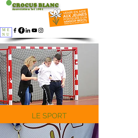
CROCUS
BLANC
Association loi 1901
ME
NU
LE SPORT