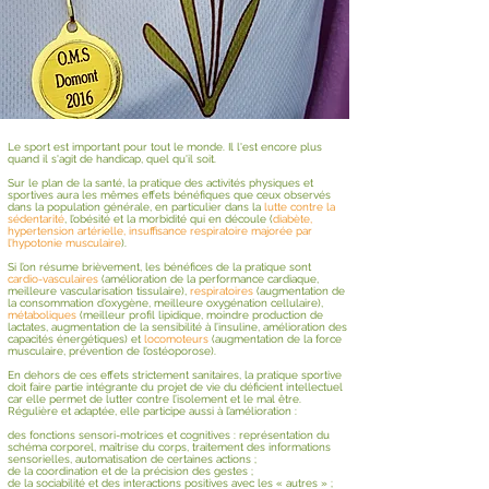
Le sport est important pour tout le monde. Il l'est encore plus
quand il s'agit de handicap, quel qu'il soit.
Sur le plan de la santé, la pratique des activités physiques et
sportives aura les mêmes effets bénéfiques que ceux observés
dans la population générale, en particulier dans la
lutte contre la
sédentarité
, l’obésité et la morbidité qui en découle (
diabète,
hypertension artérielle, insuffisance respiratoire majorée par
l’hypotonie musculaire
).
Si l’on résume brièvement, les bénéfices de la pratique sont
cardio-vasculaires
(amélioration de la performance cardiaque,
meilleure vascularisation tissulaire),
respiratoires
(augmentation de
la consommation d’oxygène, meilleure oxygénation cellulaire),
métaboliques
(meilleur profil lipidique, moindre production de
lactates, augmentation de la sensibilité à l’insuline, amélioration des
capacités énergétiques) et
locomoteurs
(augmentation de la force
musculaire, prévention de l’ostéoporose).
En dehors de ces effets strictement sanitaires, la pratique sportive
doit faire partie intégrante du projet de vie du déficient intellectuel
car elle permet de lutter contre l’isolement et le mal être.
Régulière et adaptée, elle participe aussi à l’amélioration :
des fonctions sensori-motrices et cognitives : représentation du
schéma corporel, maîtrise du corps, traitement des informations
sensorielles, automatisation de certaines actions ;
de la coordination et de la précision des gestes ;
de la sociabilité et des interactions positives avec les « autres » ;