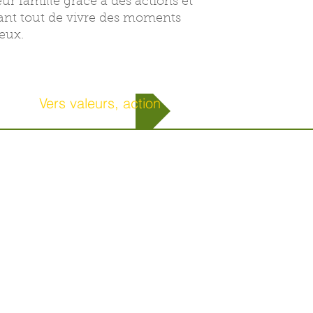
ur famille grâce à des actions et
nt tout de vivre des moments
eux.
Vers valeurs, action