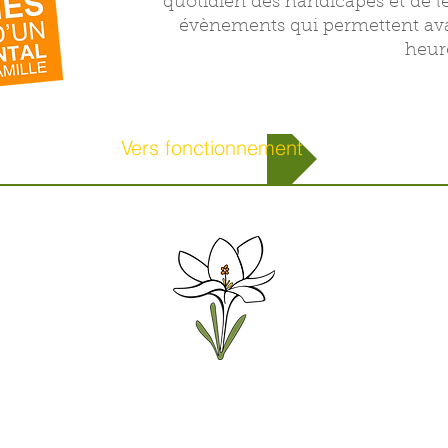
quotidien des handicapés et de le
évènements qui permettent ava
heur
Vers fonctionnement
© Crocus Blanc. Reproduction interdite