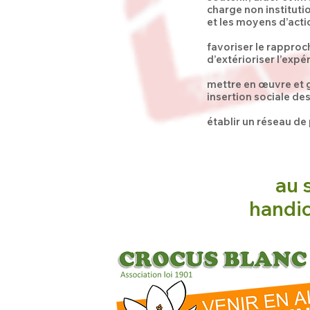
charge non instituti
et les moyens d’acti
favoriser le rapproc
d’extérioriser l’expé
mettre en œuvre et g
insertion sociale d
établir un réseau de 
au 
handic