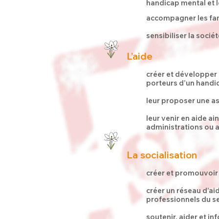
handicap mental et l
accompagner les fami
sensibiliser la socié
L’aide
créer et développer d
porteurs d’un handi
leur proposer une a
leur venir en aide ai
administrations ou a
La socialisation
créer et promouvoir d
créer un réseau d’aid
professionnels du se
soutenir, aider et in