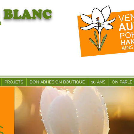
BLANC
1
PROJETS
DON ADHESION BOUTIQUE
10 ANS
ON PARLE
S