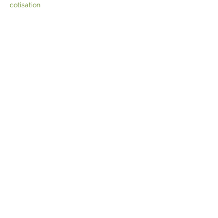
cotisation 
Partager cet
événement
© Crocus Blanc. Reproduction
interdite