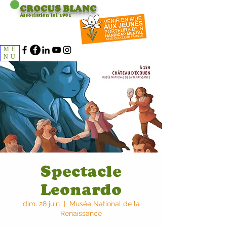
CROCUS
BLANC
Association loi 1901
ME
NU
Spectacle
Leonardo
dim. 28 juin
  |  
Musée National de la
Renaissance