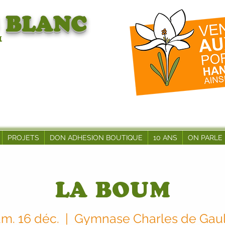
BLANC
1
PROJETS
DON ADHESION BOUTIQUE
10 ANS
ON PARLE
LA BOUM
m. 16 déc.
  |  
Gymnase Charles de Gaul