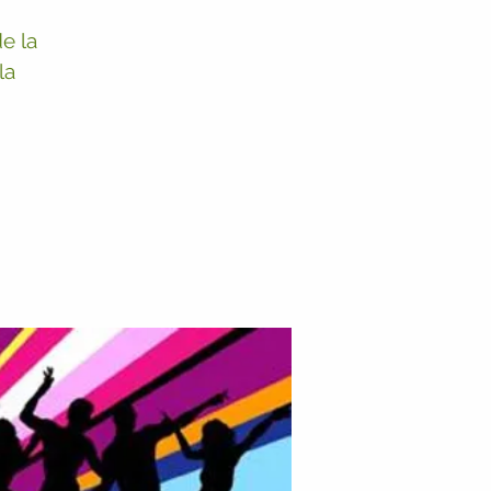
e la
la