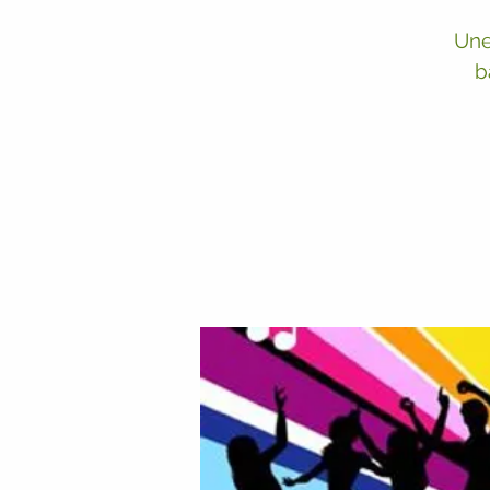
Une
b