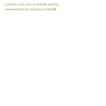
Comme cela tout le monde partira  
sereinement en vacances d'été😍
Partager cet
événement
© Crocus Blanc. Reproduction
interdite