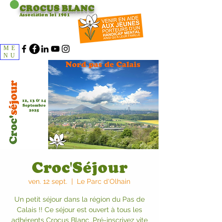
CROCUS
BLANC
Association loi 1901
ME
NU
Croc'Séjour
ven. 12 sept.
  |  
Le Parc d'Olhain
Un petit séjour dans la région du Pas de
Calais !! Ce séjour est ouvert à tous les
adhérents Crocus Blanc .Pré-inscrivez vite