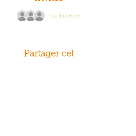
+ 7 autres invités
Partager cet
événement
© Crocus Blanc. Reproduction
interdite