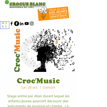
CROCUS
BLANC
Association loi 1901
ME
NU
Croc'Music
lun. 28 oct.
  |  
Domont
Stage animé par Allan durant lequel les
enfants/jeunes pourront découvrir des
instruments de musique et chanter . Le