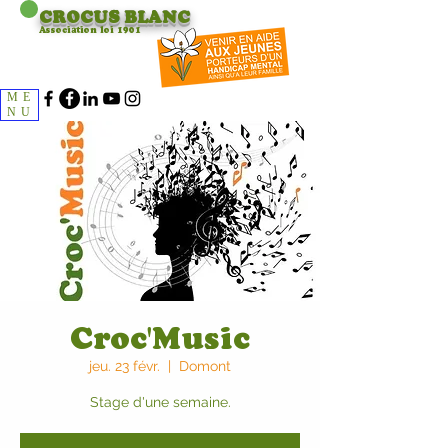
CROCUS
BLANC
Association loi 1901
ME
NU
Croc'Music
jeu. 23 févr.
  |  
Domont
Stage d'une semaine.