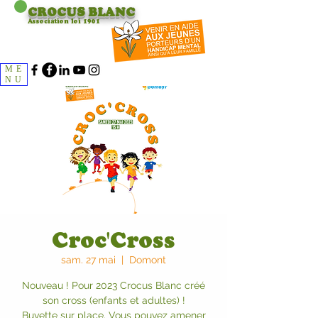
CROCUS
BLANC
Association loi 1901
ME
NU
Croc'Cross
sam. 27 mai
  |  
Domont
Nouveau ! Pour 2023 Crocus Blanc créé
son cross (enfants et adultes) !
Buvette sur place. Vous pouvez amener