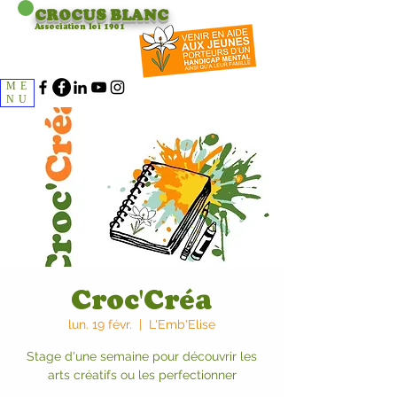
CROCUS
BLANC
Association loi 1901
ME
NU
Croc'Créa
lun. 19 févr.
  |  
L'Emb'Elise
Stage d'une semaine pour découvrir les
arts créatifs ou les perfectionner