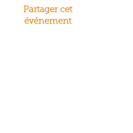
Partager cet
événement
© Crocus Blanc. Reproduction
interdite
Aidez-nous