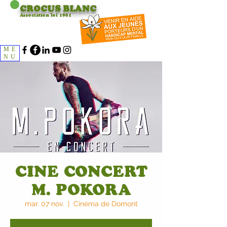
CROCUS
BLANC
Association loi 1901
ME
NU
CINE CONCERT
M. POKORA
mar. 07 nov.
  |  
Cinéma de Domont