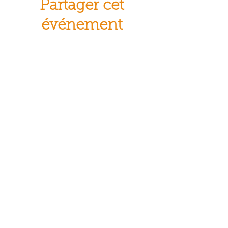
Partager cet
événement
© Crocus Blanc. Reproduction
interdite
Aidez-nous
Suivez-nous