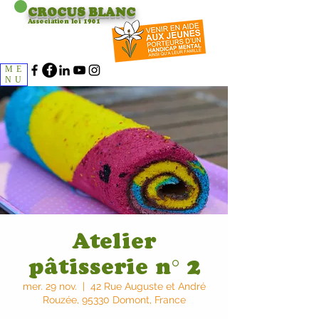
CROCUS
BLANC
Association loi 1901
ME
NU
Atelier
pâtisserie n° 2
mer. 29 nov.
  |  
42 Rue Auguste et André
Rouzée, 95330 Domont, France