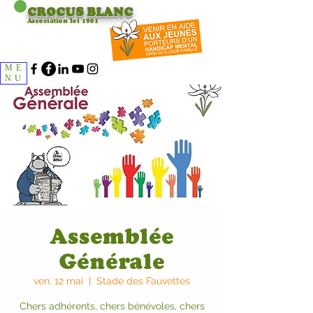
CROCUS
BLANC
Association loi 1901
ME
NU
Assemblée
Générale
ven. 12 mai
  |  
Stade des Fauvettes
Chers adhérents, chers bénévoles, chers