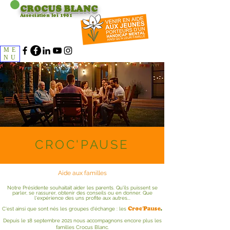
CROCUS
BLANC
Association loi 1901
ME
NU
CROC'PAUSE
Aide aux familles
Notre Présidente souhaitait aider les parents. Qu'ils puissent se
parler, se rassurer, obten
ir des conseils ou en donner. Que
l'expérience des uns profite aux autres...
Croc'Pause
.
C'est ainsi que sont nés les groupes d'échange : les
Depuis le 18 septembre 2021 nous accompagnons encore
plus les
familles Crocus Blanc.