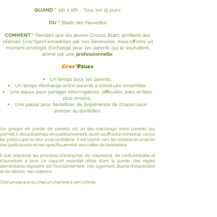
QUAND
? 15h à 16h - Tous les 15 jours
OU
? Stade des Fauvettes
COMMENT
? Pendant que les jeunes Crocus Blanc profitent des
séances Croc'Sport encadrées par nos bénévoles, nous offrons un
moment privi
légié d'échange pour les parents qui le souhaitent,
animé par une
professionnelle
.
Croc
’Pause
Un temps pour les parents.
Un temps d’échange entre parents à construire ensemble.
Une pause pour partager interrogations, difficultés, joies et bien
plus encore…
Une pause pour bénéficier de l’expérience de chacun pour
avancer au quotidien.
Un groupe de parole de parents est un lieu d’échange entre parents qui
permet à des personnes en questionnement ou en souffrance d’énoncer ce qui
les préoccupe ou leur pose problème. Il est tourné vers les ressources propres
des participants et non spécifiquement vers celles de l’animateur.
Il doit respecter les principes d’anonymat, de volontariat, de confidentialité et
d’ouverture à tous. Le support essentiel utilisé étant la parole, des règles
élémentaires régissent son fonctionnement : non jugement, liberté d’expression
et de silence, non violence.
C’est un espace où chacun chemine à son rythme.
Retour activités récurrentes