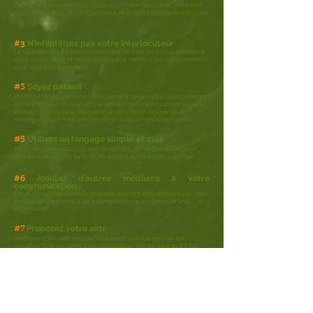
s’adresser à lui de la même façon que vous le feriez avec n’importe
quel interlocuteur. Un ton chaleureux et surtout pas empreint de pitié
!
#3
N’infantilisez pas vo
tre interlocuteur
Le vouvoiement est bien évidemment de mise pour vous adresser à
votre interlocuteur et rester respectueux même si son comportement
peut vous paraître enfantin.
Soyez patient
#3
Prenez le temps d’écouter véritablement ce que vous dit la personne
en face de vous et adoptez une attitude rassurante. Laissez-la parler
et réagir à son rythme. De même, soyez patient lorsque vous
renseignez ou orientez une personne avec un handicap mental.
Utilisez un langage simple et clair
#5
Afin que votre message passe facilement, privilégiez un langage
dépourvu de termes techniques, pointus ou de détails superflus.
#6
Ajoutez d’autres médiums à votre
communication
L’écrit, l’image ou même la gestuelle peuvent être utiles lorsque votre
interlocuteur a du mal à vous comprendre ou à mémoriser une
information.
Proposez votre aide
#7
Proposez votre aide mais ne vous vexez pas si la réponse est
négative. Une personne avec un handicap mental peut tout à fait
être autonome selon les
situations et ses capacités donc n’imposez
pas votre aide même si cela vient d’une bonne intention.
Ne
vous formalisez pas
#7
Certains comportements ou attitudes peuvent vous paraître étranges
mais il ne faut pas s’en formaliser.