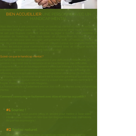
BIEN ACCUEILLIER
UNE PERSONNE AVEC UN
HANDICAP MENTAL
Vo
us êtes face à une personne avec un handicap mental et vous ne savez pas
comment échanger avec elle ? Tout le monde peut se sentir m
al à l’
aise car on
ne sait pas toujours comment aborder, ou aider si besoin, une personne en
situation de handicap. Que vous soyez un professionnel du tourisme qui a
besoin de clés pour bien accueillir une personne avec un handicap mental au
sein de votre établissement ou bien un citoyen curieux qui souhaite connaître
toutes les astuces pour communiquer facilement avec un collègue ayant un
handicap mental, ces conseils sont faits pour vous
!
Qu’est-ce que le handicap mental ?
Le handicap mental est la conséquence d’une déficience intellectuelle. En
général, il apparaît dès la naissance et se caractérise par des difficultés
d’apprentissage et un développement intellectuel inférieur à la moyenne de la
population. Les personnes avec un handicap mental ont des difficultés de
réflexion, de conceptualisation, de communication et de prise de décision.
La trisomie 21 (ou syndrome de Down) est la maladie génétique qui entraîne un
handicap mental la plus connue mais il y a aussi des syndromes comme le X
fragile, Prader-Willi ou Smith-Magenis…
La France compte actuellement environ 700 000 personnes avec un handicap
m
ental.
Comment communiquer facilement avec elles et bien les accueillir ?
Souriez !
#1
Rien de tel qu’un sourire beau et sincère pour mettre à l’aise votre
interlocuteur ! Gardez en tête que l’on dégage beaucoup d’émotions
de par nos expressions !
Restez natu
r
el
#
2
Face à un interlocuteur avec un handicap mental, le mieux est d
e